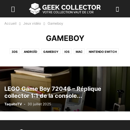
Accueil
Jeux vidéo
Gameboy
GAMEBOY
3DS
ANDROÏD
GAMEBOY
IOS
MAC
NINTENDO SWITCH
NINTENDO SWITCH 2
NINTENDO SWITCH OLED
PC
PLAYSTATION 3
PS4
PS4 PRO
PS5
PSVITA
WII U
XBOX 360
XBOX ONE
XBOX SERIES X
LEGO Game Boy 72046 – Réplique
collector 1:1 de la console...
TaquitoTV
-
30 juillet 2025