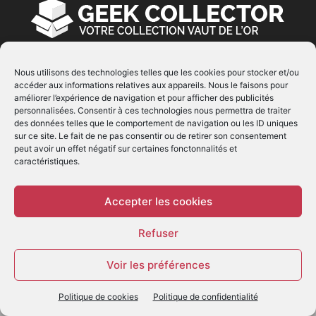
Nous utilisons des technologies telles que les cookies pour stocker et/ou
À PROPOS
accéder aux informations relatives aux appareils. Nous le faisons pour
améliorer l’expérience de navigation et pour afficher des publicités
© Copyright 2022 | Produit par
EIMAI
| Tous Droits
personnalisées. Consentir à ces technologies nous permettra de traiter
des données telles que le comportement de navigation ou les ID uniques
Réservés
sur ce site. Le fait de ne pas consentir ou de retirer son consentement
peut avoir un effet négatif sur certaines fonctonnalités et
caractéristiques.
SUIVEZ NOUS
Accepter les cookies
Refuser
Voir les préférences
© - Création :
EIMAI
Politique de cookies
Politique de confidentialité
WP Twitter Auto Publish
Powered By :
XYZScripts.com