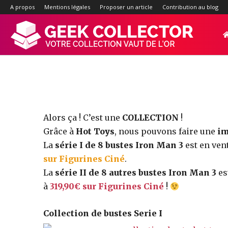
La collect
A propos
Mentions légales
Proposer un article
Contribution au blog
Geek-
Collector.f
:
Alors ça ! C’est une
COLLECTION
!
Grâce à
Hot Toys
, nous pouvons faire une
im
La
série I de 8 bustes Iron Man 3
est en ven
Site
sur Figurines Ciné
.
La
série II de 8 autres bustes Iron Man 3
es
à
319,90€ sur Figurines Ciné
!
d'actualité
Collection de bustes Serie I