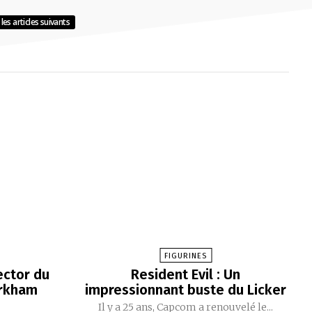
les articles suivants
FIGURINES
ector du
Resident Evil : Un
Arkham
impressionnant buste du Licker
Il y a 25 ans, Capcom a renouvelé le...