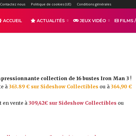
ion de bustes Iron Man 3
Contactez nous
Politique de cookies (UE)
Conditions générales
-
ACCUEIL
ACTUALITÉS
JEUX VIDÉO
FILMS /
par
TAQUITOTV
2108
0
r
Partager
pressionnante collection de 16 bustes Iron Man 3
!
te à
363.89 € sur Sideshow Collectibles
ou à
364,90 €
t en vente à
309,42€ sur Sideshow Collectibles
ou
s