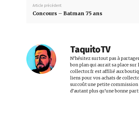
Article précédent
Concours – Batman 75 ans
jeux
vidéo,
TaquitoTV
N’hésitez surtout pas à partager
bon plan qui aurait sa place su
films,
collector.fr est affilié aux bout
liens pour vos achats de collec
surcoût une petite commission au
série
d’autant plus qu’une bonne parti
tv,