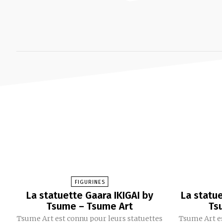
FIGURINES
La statuette Gaara IKIGAI by
La statu
Tsume – Tsume Art
Ts
Tsume Art est connu pour leurs statuettes
Tsume Art es