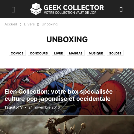
Accueil
Divers
Unboxing
UNBOXING
COMICS
CONCOURS
LIVRE
MANGAS
MUSIQUE
SOLDES
UNBOXING
VÊTEMENTS
Eien Collection: votre box spécialisée
culture pop japonaise et occidentale
TaquitoTV
-
24 novembre 2016