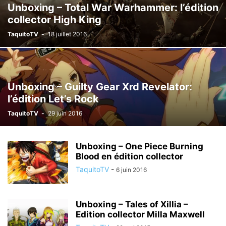
Unboxing – Total War Warhammer: l’édition
collector High King
TaquitoTV
-
18 juillet 2016
Unboxing – Guilty Gear Xrd Revelator:
l’édition Let’s Rock
TaquitoTV
-
29 juin 2016
Unboxing – One Piece Burning
Blood en édition collector
TaquitoTV
-
6 juin 2016
Unboxing – Tales of Xillia –
Edition collector Milla Maxwell