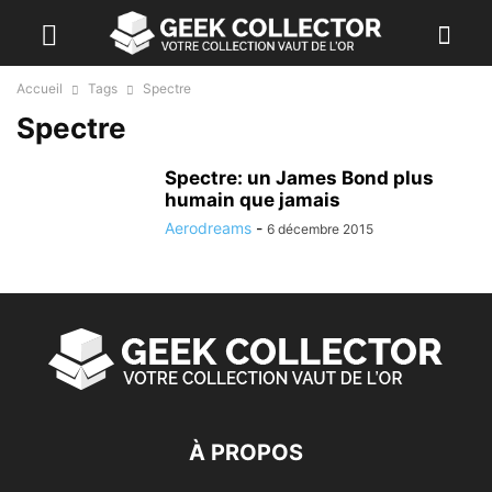
Accueil
Tags
Spectre
Spectre
Spectre: un James Bond plus
humain que jamais
Aerodreams
-
6 décembre 2015
À PROPOS