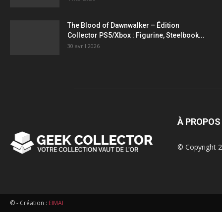
figurines,
The Blood of Dawnwalker – Édition
Collector PS5/Xbox : Figurine, Steelbook...
statuettes
30 avril 2026
À PROPOS
© Copyright 2
© - Création :
EIMAI