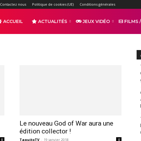
Contactez nous
Politique de cookies (UE)
Conditions générales
ACCUEIL
ACTUALITÉS
JEUX VIDÉO
FILMS /
r
s
Le nouveau God of War aura une
édition collector !
TaquitoTV
-
19 janvier 2018
0
0