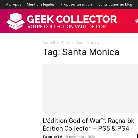
A propos
Mentions légales
Proposer un article
Contribution au blog
Geek-
Accueil
Tags
Santa Monica
Collector.f
Tag: Santa Monica
:
Site
d'actualité
L’édition God of War™: Ragnarök
Édition Collector – PS5 & PS4
TaquitoTV
-
9 novembre 2022