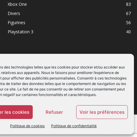
Xbox One
83
Divers
67
Figurines
56
Playstation 3
40
ns des technologies telles que les cookies pour stocker et/ou accéder aux
 relatives aux appareils. Nous le faisons pour améliorer l’expérience de
SUIVEZ NOUS
t pour afficher des publicités personnalisées. Consentir à ces technologies
ra de traiter des données telles que le comportement de navigation ou les
ur ce site. Le fait de ne pas consentir ou de retirer son consentement peut
et négatif sur certaines fonctonnalités et caractéristiques.
r les cookies
Refuser
Voir les préférences
Politique de cookies
Politique de confidentialité