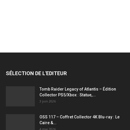
jeux
vidéo,
films,
SÉLECTION DE L'EDITEUR
série
Tomb Raider Legacy of Atlantis – Édition
Collector PS5/Xbox : Statue,...
3 juin 2026
tv,
OSS 117 – Coffret Collector 4K Blu-ray : Le
Caire &...
4 mai 2026