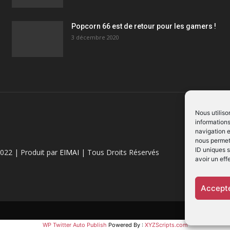
Popcorn 66 est de retour pour les gamers !
3 décembre 2020
Nous utiliso
informations
navigation e
nous permett
ID uniques s
022 | Produit par
EIMAI
| Tous Droits Réservés
avoir un eff
Accepte
WP Twitter Auto Publish
Powered By :
XYZScripts.com