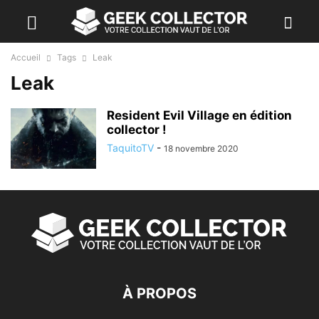
Accueil
Tags
Leak
Leak
Resident Evil Village en édition
collector !
TaquitoTV
-
18 novembre 2020
À PROPOS