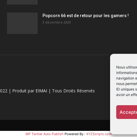
Popcorn 66 est de retour pour les gamers !
3 décembre 2020
Nous utiliso
informations
navigation e
nous permett
ID uniques s
022 | Produit par
EIMAI
| Tous Droits Réservés
avoir un eff
Accepte
WP Twitter Auto Publish
Powered By :
XYZScripts.com