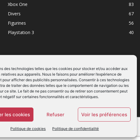
Xbox One
83
Divers
67
Figurines
56
Playstation 3
40
ns des technologies telles que les cookies pour stocker et/ou accéder aux
 relatives aux appareils. Nous le faisons pour améliorer l’expérience de
SUIVEZ NOUS
t pour afficher des publicités personnalisées. Consentir à ces technologies
ra de traiter des données telles que le comportement de navigation ou les
ur ce site. Le fait de ne pas consentir ou de retirer son consentement peut
et négatif sur certaines fonctonnalités et caractéristiques.
r les cookies
Refuser
Voir les préférences
Politique de cookies
Politique de confidentialité