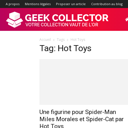
A propos
Mentions légales
Proposer un article
Contribution au blog
Geek-
Accueil
Tags
Hot Toys
Collector.f
Tag: Hot Toys
:
Site
d'actualité
Une figurine pour Spider-Man
Miles Morales et Spider-Cat par
Hot Toys