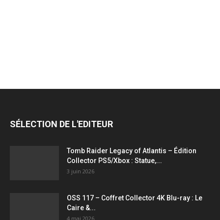
jeux
vidéo,
films,
SÉLECTION DE L'EDITEUR
série
Tomb Raider Legacy of Atlantis – Édition
Collector PS5/Xbox : Statue,...
3 juin 2026
tv,
OSS 117 – Coffret Collector 4K Blu-ray : Le
Caire &...
4 mai 2026