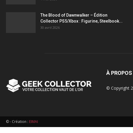
figurines,
The Blood of Dawnwalker – Édition
Collector PS5/Xbox : Figurine, Steelbook...
statuettes
30 avril 2026
À PROPOS
© Copyright 2
© - Création :
EIMAI