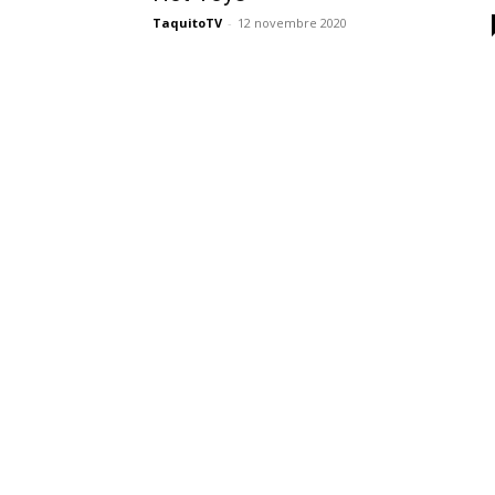
des
TaquitoTV
-
12 novembre 2020
éditions
collector,
steelbook
spéciales
de