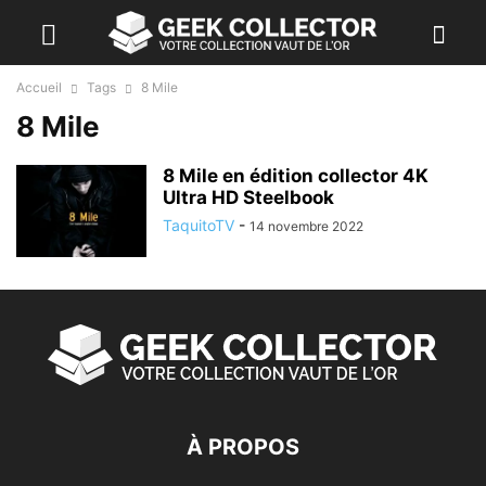
Accueil
Tags
8 Mile
8 Mile
8 Mile en édition collector 4K
Ultra HD Steelbook
TaquitoTV
-
14 novembre 2022
À PROPOS